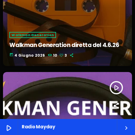
Walkman Generation
Walkman Generation diretta del 4.6.26
today
4 Giugno 2026
10
3
play_arrow
play_arrow
Radio Mayday
keyboard_arrow_right