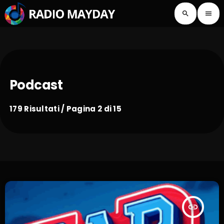
search
menu
Podcast
179 Risultati / Pagina 2 di 15
insert_link