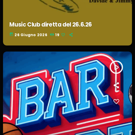
Music Club diretta del 26.6.26
today
26 Giugno 2026
19
play_arrow