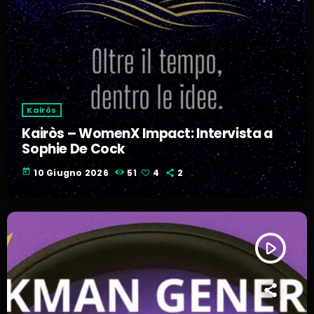
Kairòs
Kairòs – WomenX Impact: Intervista a
Sophie De Cock
today
10 Giugno 2026
51
4
2
play_arrow