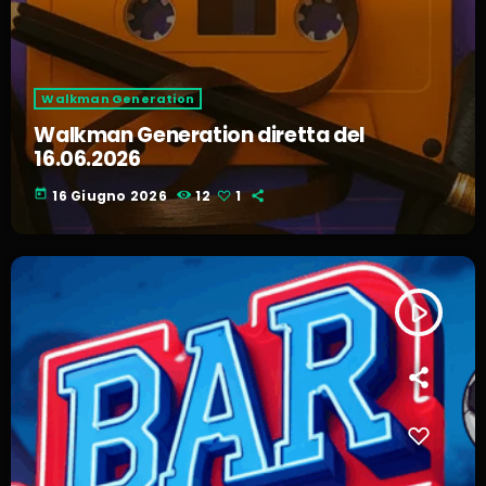
Walkman Generation
Walkman Generation diretta del
16.06.2026
today
16 Giugno 2026
12
1
play_arrow