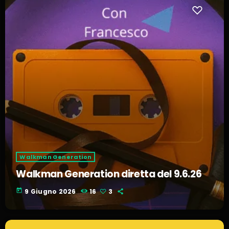
Walkman Generation
Walkman Generation diretta del 9.6.26
today
9 Giugno 2026
16
3