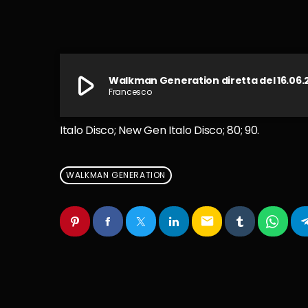
play_arrow
Walkman Generation diretta del 16.06.
Francesco
Italo Disco; New Gen Italo Disco; 80; 90.
WALKMAN GENERATION
email