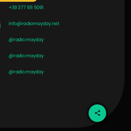
+39 377 811 5091
info@radiomayday.net
@radio.mayday
@radio.mayday
@radio.mayday
share
email
1