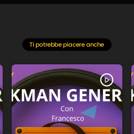
Ti potrebbe piacere anche
play_arrow