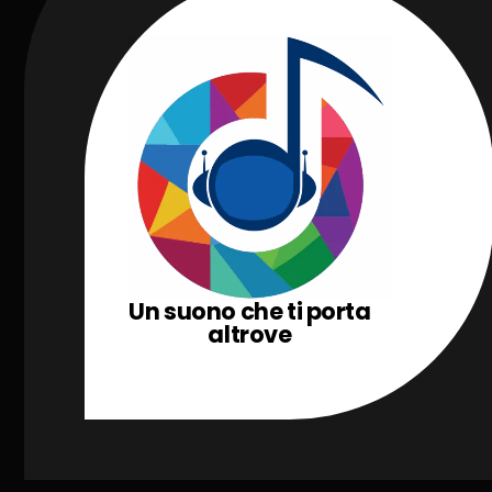
Un suono che ti porta
altrove