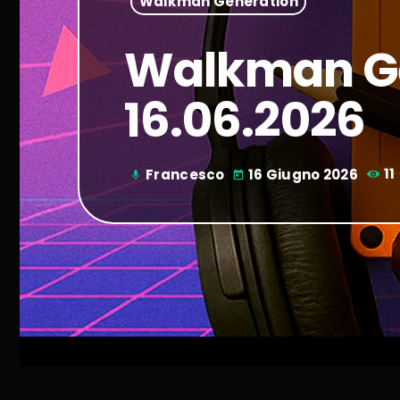
Walkman Generation
Walkman Ge
16.06.2026
Francesco
16 Giugno 2026
11
mic
today