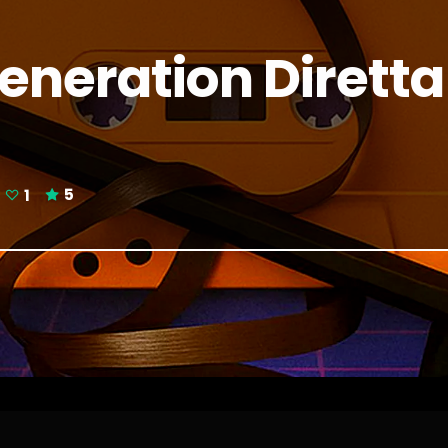
neration Diretta
1
5