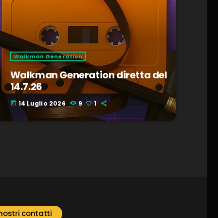
Walkman Generation
Walkman Generation diretta del
14.7.26
14 Luglio 2026
9
1
today
 nostri contatti