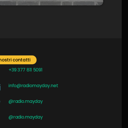
 nostri contatti
+39 377 811 5091
info@radiomayday.net
@radio.mayday
@radio.mayday