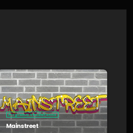
Programma Radiofonico
Mainstreet