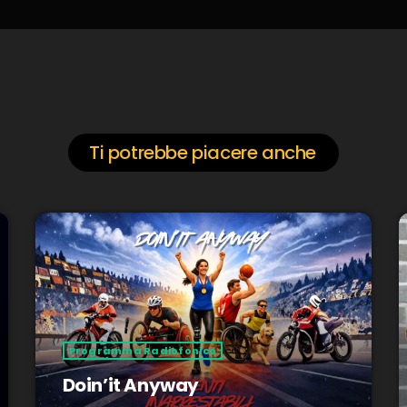
Ti potrebbe piacere anche
Programma Radiofonico
Doin’it Anyway