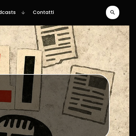
dcasts
Contatti
search