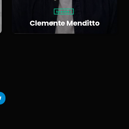
Speaker
Clemente Menditto