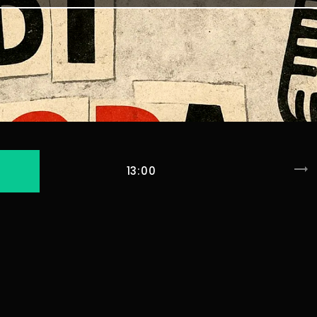
trending_flat
13:00